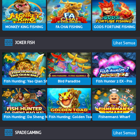
© Copyright 2026 indofood-indonesia.com - All right reserved | 18+
MONKEY KING FISHING
FA CHAI FISHING
GODS FORTUNE FISHING
JOKER FISH
Lihat Semua
Fish Hunting: Yao Qian Shu
Bird Paradise
Fish Hunter 2 EX - Pro
Fish Hunting: Da Sheng Nao Hai
Fish Hunting: Golden Toad
Fishermans Wharf
SPADEGAMING
Lihat Semua