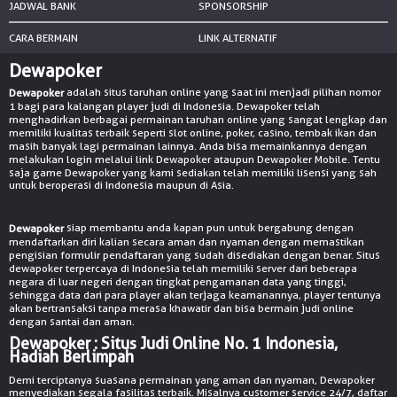
JADWAL BANK
SPONSORSHIP
CARA BERMAIN
LINK ALTERNATIF
Dewapoker
adalah situs taruhan online yang saat ini menjadi pilihan nomor
Dewapoker
1 bagi para kalangan player judi di Indonesia. Dewapoker telah
menghadirkan berbagai permainan taruhan online yang sangat lengkap dan
memiliki kualitas terbaik seperti slot online, poker, casino, tembak ikan dan
masih banyak lagi permainan lainnya. Anda bisa memainkannya dengan
melakukan login melalui link Dewapoker ataupun Dewapoker Mobile. Tentu
saja game Dewapoker yang kami sediakan telah memiliki lisensi yang sah
untuk beroperasi di Indonesia maupun di Asia.
siap membantu anda kapan pun untuk bergabung dengan
Dewapoker
mendaftarkan diri kalian secara aman dan nyaman dengan memastikan
pengisian formulir pendaftaran yang sudah disediakan dengan benar. Situs
dewapoker terpercaya di Indonesia telah memiliki server dari beberapa
negara di luar negeri dengan tingkat pengamanan data yang tinggi,
sehingga data dari para player akan terjaga keamanannya, player tentunya
akan bertransaksi tanpa merasa khawatir dan bisa bermain judi online
dengan santai dan aman.
Dewapoker : Situs Judi Online No. 1 Indonesia,
Hadiah Berlimpah
Demi terciptanya suasana permainan yang aman dan nyaman, Dewapoker
menyediakan segala fasilitas terbaik. Misalnya customer service 24/7, daftar