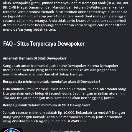
akun Dewapoker gratis, pilihan terbanyak ada di berbagai bank (BCA, BNI, BRI,
BII, CIMB Niaga, Danamon dan Mandiri) dan setoran E-Wallet, penarikan tak
terbatas serta promosi menarik. Situs taruhan online terpercaya di Indonesia
ini juga dilatih untuk tetap profesional dan ramah saat melayani pelanggan
selama 24 jam. Karenanya, Anda tidak perlu khawatir kesulitan saat berjudi
di situs Dewapoker. Bergabunglah bersama kami dengan cara mendaftar di
menu daftar yang sudah tertera.
FAQ - Situs Terpercaya Dewapoker
Amankah Bermain Di Situs Dewapoker?
Sangatlah aman bermain di judi online Dewapoker, Karena Dewapoker
merupakan website yang mendapatkan lisensi resmi dari pagcor dan
memiliki ribuan member dan aktif setiap harinya.
Berapa usia minimum untuk mendaftar akun di Dewapoker?
Usia minimal untuk memiliki akun adalah 21 tahun. Ini adalah standar yang
kita gunakan untuk hidup di seluruh dunia. Jadi, jangan mainkan aturan ini.
Jika ada masalah dengan usia, kami tidak akan bertanggung jawab.
Berapa jumlah setoran minimum di situs Dewapoker?
Jumlah setoran minimum adalah Rp 10.000. Bukankah itu rendah? Dengan
uang yang begitu banyak, Anda bisa memainkan semua jenis permainan
yang disediakan oleh agen judi online DEWAPOKER.
Cara Pembayaran: