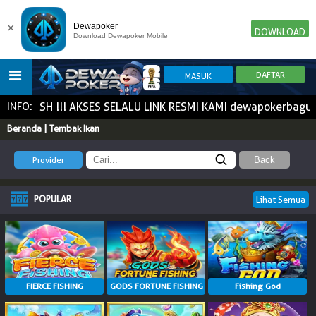
×
Dewapoker
DOWNLOAD
Download Dewapoker Mobile
RCASH !!! AKSES SELALU LINK RESMI KAMI dewapokerbagus.c
INFO:
HOME
Beranda | Tembak Ikan
Provider
Back
POKER
SLOT GAME
IDN E-LOTTERY
NEW
NEW
POPULAR
Lihat Semua
SPORTBOOK
LIVE CASINO
IDNLIVE
NEW
TOGEL
ESPORTS
ARCADE
NEW
NEW
NEW
FIERCE FISHING
GODS FORTUNE FISHING
Fishing God
TEMBAK IKAN
IDNRAFFLE
IDNTRADE