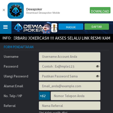
×
Dewapoker
DOWNLOAD
Download Dewapoker Mobile
AME TERBARU JOKERCASH !!! AKSES SELALU LINK RESMI KAMI 
INFO:
HOME
FORM PENDAFTARAN
Username
POKER
SLOT GAME
IDN E-LOTTERY
Password
NEW
NEW
Ulangi Password
SPORTBOOK
LIVE CASINO
IDNLIVE
NEW
Alamat Email
TOGEL
ESPORTS
ARCADE
No. Telp / HP
NEW
NEW
NEW
Referral
TEMBAK IKAN
IDNRAFFLE
IDNTRADE
*Ini tidak wajib diisi